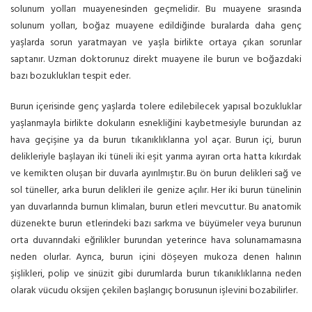
solunum yolları muayenesinden geçmelidir. Bu muayene sırasında
solunum yolları, boğaz muayene edildiğinde buralarda daha genç
yaşlarda sorun yaratmayan ve yaşla birlikte ortaya çıkan sorunlar
saptanır. Uzman doktorunuz direkt muayene ile burun ve boğazdaki
bazı bozuklukları tespit eder.
Burun içerisinde genç yaşlarda tolere edilebilecek yapısal bozukluklar
yaşlanmayla birlikte dokuların esnekliğini kaybetmesiyle burundan az
hava geçişine ya da burun tıkanıklıklarına yol açar. Burun içi, burun
delikleriyle başlayan iki tüneli iki eşit yarıma ayıran orta hatta kıkırdak
ve kemikten oluşan bir duvarla ayırılmıştır. Bu ön burun delikleri sağ ve
sol tüneller, arka burun delikleri ile genize açılır. Her iki burun tünelinin
yan duvarlarında burnun klimaları, burun etleri mevcuttur. Bu anatomik
düzenekte burun etlerindeki bazı sarkma ve büyümeler veya burunun
orta duvarındaki eğrilikler burundan yeterince hava solunamamasına
neden olurlar. Ayrıca, burun içini döşeyen mukoza denen halının
şişlikleri, polip ve sinüzit gibi durumlarda burun tıkanıklıklarına neden
olarak vücudu oksijen çekilen başlangıç borusunun işlevini bozabilirler.