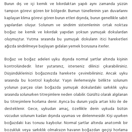
Burun dış ve içi kemik ve kıkırdaktan yapılı aynı zamanda yüzün
tampon görevi gören bir bölgedir. Burnun tünellerinin yan duvarlarını
kaplayan klima görevi gören burun etleri dışında, burun genellikle sabit
yapılardan oluşur. Solunum ve sindirim sistemlerinin ortak noktası
boğaz ise kemik ve kıkırdak yapıdan yoksun yumuşak dokulardan
oluşmuştur. Yutma sırasında bu yumuşak dokuların itici hareketleri
ağızda sindirilmeye başlayan gıdaları yemek borusuna iterler.
Boğaz ve boğaz adeleri uyku dışında normal şartlar altında kişinin
kontrolündedir. İster yutarsınız, isterseniz dilinizi çıkarabilirsiniz.
Düşündüklerinizi boğazınızda harekete çevirebilirsiniz. Ancak uyku
sırasında bu kontrol kaybolur. Yaşın ilerlemesiyle birlikte solunum
yolunun parçası olan boğazda yumuşak dokulardaki sarkıklık uyku
sırasında solunurken titreşimlere neden olabilir. Gürültü olarak algılanan
bu titreşimlere horlama denir. Ayrıca bu durum yaşla artan kilo ile de
desteklenir. Gece, uykudan amaç, özellikle derin uykuda bütün
vücudun solunum kasları dışında uyuması ve dinlenmesidir. Kişi uyurken
boğazdaki kas tonusu kaybolur. Normal şartlar altında anatomik bir
bozukluk veya sarkıklık olmaksızın havanın boğazdan geçişi horlama