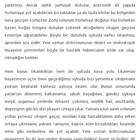
yaratmaz. Ancak sarkık yumuşak dokular, anatomik alt yapıda
horlamaya yol açabilecek bozukluklar ya da fazla kilolar bu bölgeden
hava geçişini zorlaştırır. Zorlu solunum horlamayı doğurur. Kişi horlarken
bazen boğaz bölgesi dokuları çökerek akciğerlere oksijen geçişini
kesintiye uğratabilirler. Böyle bir durumda uykuda nefes tıkanması,
apneden söz edilir. Yine uzman doktorunuzun direkt ve endoskopik
muayene yöntemleri böyle bir hastalık habercisinin sizde var olup,
olmadığını belirler.
Hem burun tıkanıklıkları hem de uykuda hava yolu tıkanması
hayatımızın üçte birini geçirdiğimiz uykuda bizi yeterince oksijenden
yoksun bırakarak kalitesiz uykuya neden olur. Bunun sonucunda
yataktan dinlenmiş kalkamama, sabah başağrıları, gündüz uykuya
meyil, uygunsuz yerlerde rehavet çökmesi, sinirlilik hali, unutkanlık,
depresyon gibi bir dizi şikayet ortaya çıkar. Yanısıra uzun süreli solunum
yolları yetersiz oksijen geçişi, sınırdaki kalp hastalıklarının daha erken
ortaya çıkmasına, yüksek tansiyon, kalpte atım bozuklukları, beyinde
inme gibi nedenlere de yol açabilir. Yine uzman doktorunuzun
muayenesi bu iki ana neden dışında yaşla birlikte burun ve boğaz alt