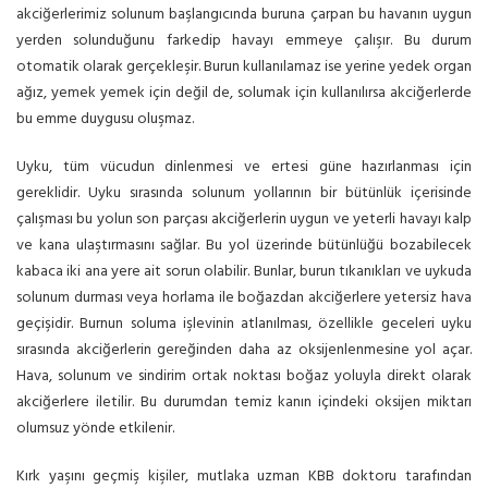
akciğerlerimiz solunum başlangıcında buruna çarpan bu havanın uygun
yerden solunduğunu farkedip havayı emmeye çalışır. Bu durum
otomatik olarak gerçekleşir. Burun kullanılamaz ise yerine yedek organ
ağız, yemek yemek için değil de, solumak için kullanılırsa akciğerlerde
bu emme duygusu oluşmaz.
Uyku, tüm vücudun dinlenmesi ve ertesi güne hazırlanması için
gereklidir. Uyku sırasında solunum yollarının bir bütünlük içerisinde
çalışması bu yolun son parçası akciğerlerin uygun ve yeterli havayı kalp
ve kana ulaştırmasını sağlar. Bu yol üzerinde bütünlüğü bozabilecek
kabaca iki ana yere ait sorun olabilir. Bunlar, burun tıkanıkları ve uykuda
solunum durması veya horlama ile boğazdan akciğerlere yetersiz hava
geçişidir. Burnun soluma işlevinin atlanılması, özellikle geceleri uyku
sırasında akciğerlerin gereğinden daha az oksijenlenmesine yol açar.
Hava, solunum ve sindirim ortak noktası boğaz yoluyla direkt olarak
akciğerlere iletilir. Bu durumdan temiz kanın içindeki oksijen miktarı
olumsuz yönde etkilenir.
Kırk yaşını geçmiş kişiler, mutlaka uzman KBB doktoru tarafından