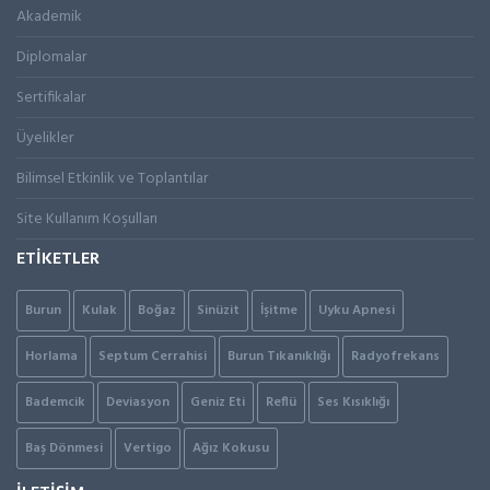
Akademik
Diplomalar
Sertifikalar
Üyelikler
Bilimsel Etkinlik ve Toplantılar
Site Kullanım Koşulları
ETİKETLER
Burun
Kulak
Boğaz
Sinüzit
İşitme
Uyku Apnesi
Horlama
Septum Cerrahisi
Burun Tıkanıklığı
Radyofrekans
Bademcik
Deviasyon
Geniz Eti
Reflü
Ses Kısıklığı
Baş Dönmesi
Vertigo
Ağız Kokusu