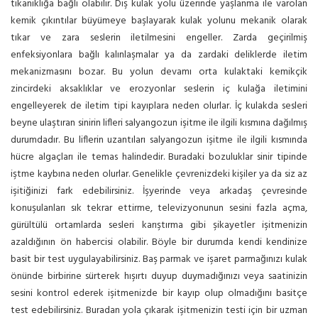
tıkanıklığa bağlı olabilir. Dış kulak yolu üzerinde yaşlanma ile varolan
kemik çıkıntılar büyümeye başlayarak kulak yolunu mekanik olarak
tıkar ve zara seslerin iletilmesini engeller. Zarda geçirilmiş
enfeksiyonlara bağlı kalınlaşmalar ya da zardaki deliklerde iletim
mekanizmasını bozar. Bu yolun devamı orta kulaktaki kemikçik
zincirdeki aksaklıklar ve erozyonlar seslerin iç kulağa iletimini
engelleyerek de iletim tipi kayıplara neden olurlar. İç kulakda sesleri
beyne ulaştıran sinirin lifleri salyangozun işitme ile ilgili kısmına dağılmış
durumdadır. Bu liflerin uzantıları salyangozun işitme ile ilgili kısmında
hücre algaçları ile temas halindedir. Buradaki bozuluklar sinir tipinde
iştme kaybına neden olurlar. Genelikle çevrenizdeki kişiler ya da siz az
işitiğinizi fark edebilirsiniz. İşyerinde veya arkadaş çevresinde
konuşulanları sık tekrar ettirme, televizyonunun sesini fazla açma,
gürültülü ortamlarda sesleri karıştırma gibi şikayetler işitmenizin
azaldığının ön habercisi olabilir. Böyle bir durumda kendi kendinize
basit bir test uygulayabilirsiniz. Baş parmak ve işaret parmağınızı kulak
önünde birbirine sürterek hışırtı duyup duymadığınızı veya saatinizin
sesini kontrol ederek işitmenizde bir kayıp olup olmadığını basitçe
test edebilirsiniz. Buradan yola çıkarak işitmenizin testi için bir uzman