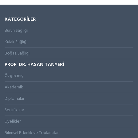
KATEGORİLER
Burun Sağlığı
Kulak Sağlığı
Boğaz Sağlığı
PROF. DR. HASAN TANYERİ
Özgeçmiş
Akademik
Diplomalar
Sertifikalar
Üyelikler
Bilimsel Etkinlik ve Toplantılar