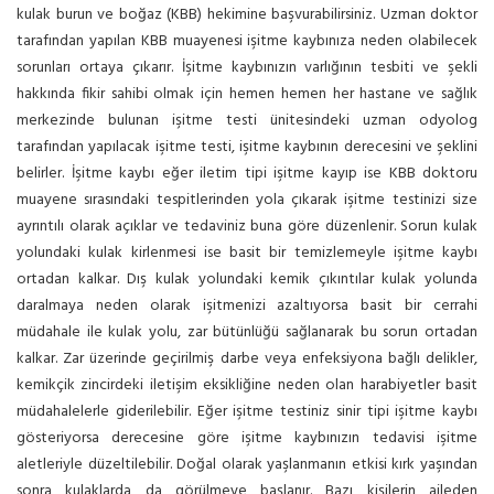
kulak burun ve boğaz (KBB) hekimine başvurabilirsiniz. Uzman doktor
tarafından yapılan KBB muayenesi işitme kaybınıza neden olabilecek
sorunları ortaya çıkarır. İşitme kaybınızın varlığının tesbiti ve şekli
hakkında fikir sahibi olmak için hemen hemen her hastane ve sağlık
merkezinde bulunan işitme testi ünitesindeki uzman odyolog
tarafından yapılacak işitme testi, işitme kaybının derecesini ve şeklini
belirler. İşitme kaybı eğer iletim tipi işitme kayıp ise KBB doktoru
muayene sırasındaki tespitlerinden yola çıkarak işitme testinizi size
ayrıntılı olarak açıklar ve tedaviniz buna göre düzenlenir. Sorun kulak
yolundaki kulak kirlenmesi ise basit bir temizlemeyle işitme kaybı
ortadan kalkar. Dış kulak yolundaki kemik çıkıntılar kulak yolunda
daralmaya neden olarak işitmenizi azaltıyorsa basit bir cerrahi
müdahale ile kulak yolu, zar bütünlüğü sağlanarak bu sorun ortadan
kalkar. Zar üzerinde geçirilmiş darbe veya enfeksiyona bağlı delikler,
kemikçik zincirdeki iletişim eksikliğine neden olan harabiyetler basit
müdahalelerle giderilebilir. Eğer işitme testiniz sinir tipi işitme kaybı
gösteriyorsa derecesine göre işitme kaybınızın tedavisi işitme
aletleriyle düzeltilebilir. Doğal olarak yaşlanmanın etkisi kırk yaşından
sonra kulaklarda da görülmeye başlanır. Bazı kişilerin aileden