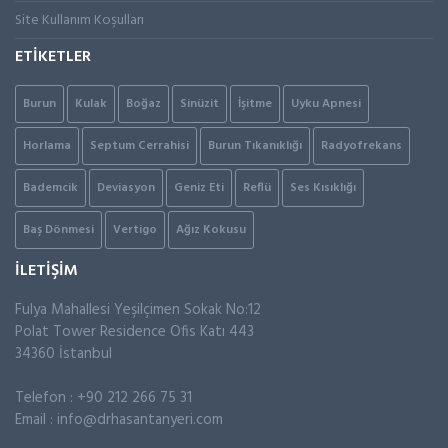
Site Kullanım Koşulları
ETİKETLER
Burun
Kulak
Boğaz
Sinüzit
İşitme
Uyku Apnesi
Horlama
Septum Cerrahisi
Burun Tıkanıklığı
Radyofrekans
Bademcik
Deviasyon
Geniz Eti
Reflü
Ses Kısıklığı
Baş Dönmesi
Vertigo
Ağız Kokusu
İLETİŞİM
Fulya Mahallesi Yeşilçimen Sokak No:12
Polat Tower Residence Ofis Katı 443
34360 İstanbul
Telefon : +90 212 266 75 31
Email :
info@drhasantanyeri.com