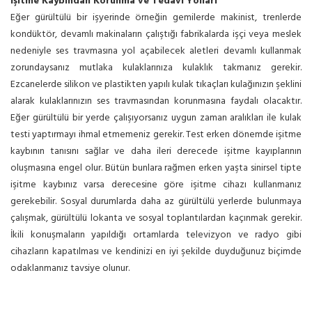
İşitme Kaybından Korunma ve Tedavi Yolları
Eğer gürültülü bir işyerinde örneğin gemilerde makinist, trenlerde
kondüktör, devamlı makinaların çalıştığı fabrikalarda işçi veya meslek
nedeniyle ses travmasına yol açabilecek aletleri devamlı kullanmak
zorundaysanız mutlaka kulaklarınıza kulaklık takmanız gerekir.
Ezcanelerde silikon ve plastikten yapılı kulak tıkaçları kulağınızın şeklini
alarak kulaklarınızın ses travmasından korunmasına faydalı olacaktır.
Eğer gürültülü bir yerde çalışıyorsanız uygun zaman aralıkları ile kulak
testi yaptırmayı ihmal etmemeniz gerekir. Test erken dönemde işitme
kaybının tanısını sağlar ve daha ileri derecede işitme kayıplarının
oluşmasına engel olur. Bütün bunlara rağmen erken yaşta sinirsel tipte
işitme kaybınız varsa derecesine göre işitme cihazı kullanmanız
gerekebilir. Sosyal durumlarda daha az gürültülü yerlerde bulunmaya
çalışmak, gürültülü lokanta ve sosyal toplantılardan kaçınmak gerekir.
İkili konuşmaların yapıldığı ortamlarda televizyon ve radyo gibi
cihazların kapatılması ve kendinizi en iyi şekilde duyduğunuz biçimde
odaklanmanız tavsiye olunur.