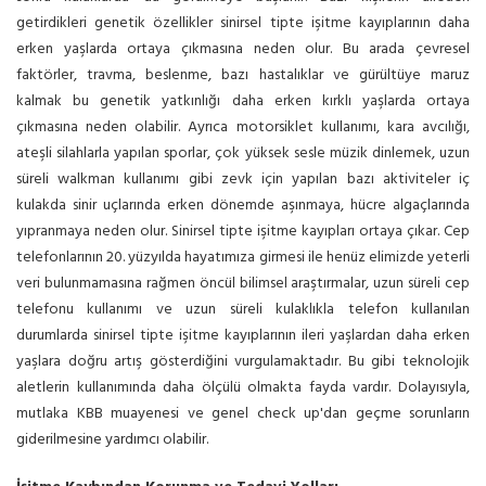
getirdikleri genetik özellikler sinirsel tipte işitme kayıplarının daha
erken yaşlarda ortaya çıkmasına neden olur. Bu arada çevresel
faktörler, travma, beslenme, bazı hastalıklar ve gürültüye maruz
kalmak bu genetik yatkınlığı daha erken kırklı yaşlarda ortaya
çıkmasına neden olabilir. Ayrıca motorsiklet kullanımı, kara avcılığı,
ateşli silahlarla yapılan sporlar, çok yüksek sesle müzik dinlemek, uzun
süreli walkman kullanımı gibi zevk için yapılan bazı aktiviteler iç
kulakda sinir uçlarında erken dönemde aşınmaya, hücre algaçlarında
yıpranmaya neden olur. Sinirsel tipte işitme kayıpları ortaya çıkar. Cep
telefonlarının 20. yüzyılda hayatımıza girmesi ile henüz elimizde yeterli
veri bulunmamasına rağmen öncül bilimsel araştırmalar, uzun süreli cep
telefonu kullanımı ve uzun süreli kulaklıkla telefon kullanılan
durumlarda sinirsel tipte işitme kayıplarının ileri yaşlardan daha erken
yaşlara doğru artış gösterdiğini vurgulamaktadır. Bu gibi teknolojik
aletlerin kullanımında daha ölçülü olmakta fayda vardır. Dolayısıyla,
mutlaka KBB muayenesi ve genel check up'dan geçme sorunların
giderilmesine yardımcı olabilir.