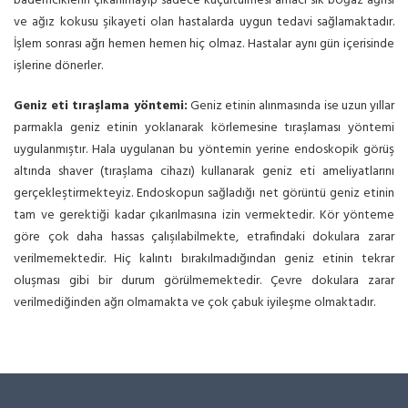
bademciklerin çıkarılmayıp sadece küçültülmesi amacı sık boğaz ağrısı
ve ağız kokusu şikayeti olan hastalarda uygun tedavi sağlamaktadır.
İşlem sonrası ağrı hemen hemen hiç olmaz. Hastalar aynı gün içerisinde
işlerine dönerler.
Geniz eti tıraşlama yöntemi:
Geniz etinin alınmasında ise uzun yıllar
parmakla geniz etinin yoklanarak körlemesine tıraşlaması yöntemi
uygulanmıştır. Hala uygulanan bu yöntemin yerine endoskopik görüş
altında shaver (tıraşlama cihazı) kullanarak geniz eti ameliyatlarını
gerçekleştirmekteyiz. Endoskopun sağladığı net görüntü geniz etinin
tam ve gerektiği kadar çıkarılmasına izin vermektedir. Kör yönteme
göre çok daha hassas çalışılabilmekte, etrafindaki dokulara zarar
verilmemektedir. Hiç kalıntı bırakılmadığından geniz etinin tekrar
oluşması gibi bir durum görülmemektedir. Çevre dokulara zarar
verilmediğinden ağrı olmamakta ve çok çabuk iyileşme olmaktadır.