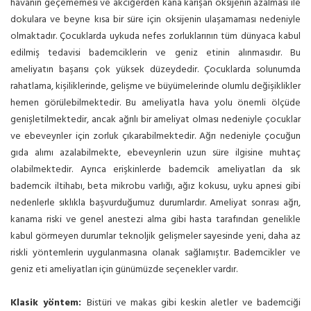
havanın geçememesi ve akciğerden kana karışan oksijenin azalması ile
dokulara ve beyne kısa bir süre için oksijenin ulaşamaması nedeniyle
olmaktadır. Çocuklarda uykuda nefes zorluklarının tüm dünyaca kabul
edilmiş tedavisi bademciklerin ve geniz etinin alınmasıdır. Bu
ameliyatın başarısı çok yüksek düzeydedir. Çocuklarda solunumda
rahatlama, kişiliklerinde, gelişme ve büyümelerinde olumlu değişiklikler
hemen görülebilmektedir. Bu ameliyatla hava yolu önemli ölçüde
genişletilmektedir, ancak ağrılı bir ameliyat olması nedeniyle çocuklar
ve ebeveynler için zorluk çıkarabilmektedir. Ağrı nedeniyle çocuğun
gıda alımı azalabilmekte, ebeveynlerin uzun süre ilgisine muhtaç
olabilmektedir. Ayrıca erişkinlerde bademcik ameliyatları da sık
bademcik iltihabı, beta mikrobu varlığı, ağız kokusu, uyku apnesi gibi
nedenlerle sıklıkla başvurduğumuz durumlardır. Ameliyat sonrası ağrı,
kanama riski ve genel anestezi alma gibi hasta tarafından genelikle
kabul görmeyen durumlar teknoljik gelişmeler sayesinde yeni, daha az
riskli yöntemlerin uygulanmasına olanak sağlamıştır. Bademcikler ve
geniz eti ameliyatları için günümüzde seçenekler vardır.
Klasik yöntem:
Bistüri ve makas gibi keskin aletler ve bademciği