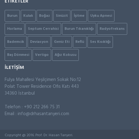
ETİKETLER
Burun
Kulak
Boğaz
Sinüzit
İşitme
Uyku Apnesi
Horlama
Septum Cerrahisi
Burun Tıkanıklığı
Radyofrekans
Bademcik
Deviasyon
Geniz Eti
Reflü
Ses Kısıklığı
Baş Dönmesi
Vertigo
Ağız Kokusu
İLETİŞİM
Fulya Mahallesi Yeşilçimen Sokak No:12
Polat Tower Residence Ofis Katı 443
34360 İstanbul
Telefon : +90 212 266 75 31
Email :
info@drhasantanyeri.com
Copyright @ 2016. Prof. Dr. Hasan Tanyeri.