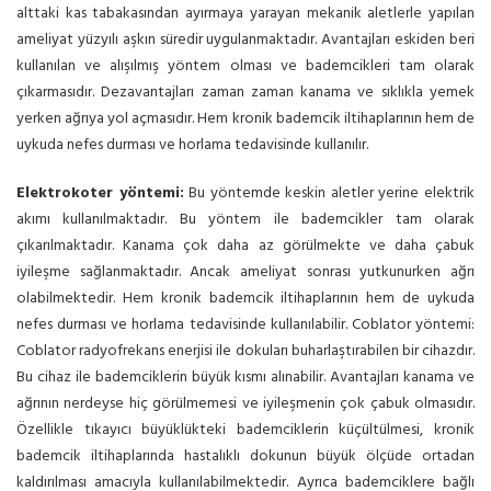
alttaki kas tabakasından ayırmaya yarayan mekanik aletlerle yapılan
ameliyat yüzyılı aşkın süredir uygulanmaktadır. Avantajları eskiden beri
kullanılan ve alışılmış yöntem olması ve bademcikleri tam olarak
çıkarmasıdır. Dezavantajları zaman zaman kanama ve sıklıkla yemek
yerken ağrıya yol açmasıdır. Hem kronik bademcik iltihaplarının hem de
uykuda nefes durması ve horlama tedavisinde kullanılır.
Elektrokoter yöntemi:
Bu yöntemde keskin aletler yerine elektrik
akımı kullanılmaktadır. Bu yöntem ile bademcikler tam olarak
çıkarılmaktadır. Kanama çok daha az görülmekte ve daha çabuk
iyileşme sağlanmaktadır. Ancak ameliyat sonrası yutkunurken ağrı
olabilmektedir. Hem kronik bademcik iltihaplarının hem de uykuda
nefes durması ve horlama tedavisinde kullanılabilir. Coblator yöntemi:
Coblator radyofrekans enerjisi ile dokuları buharlaştırabilen bir cihazdır.
Bu cihaz ile bademciklerin büyük kısmı alınabilir. Avantajları kanama ve
ağrının nerdeyse hiç görülmemesi ve iyileşmenin çok çabuk olmasıdır.
Özellikle tıkayıcı büyüklükteki bademciklerin küçültülmesi, kronik
bademcik iltihaplarında hastalıklı dokunun büyük ölçüde ortadan
kaldırılması amacıyla kullanılabilmektedir. Ayrıca bademciklere bağlı