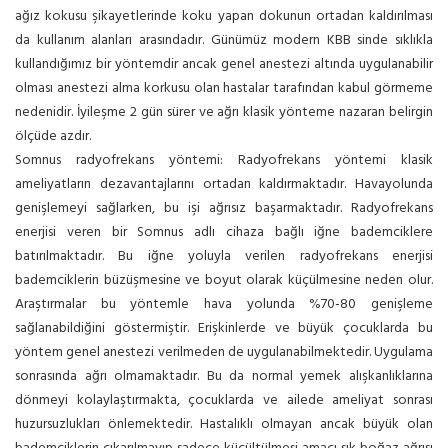
ağız kokusu şikayetlerinde koku yapan dokunun ortadan kaldırılması
da kullanım alanları arasındadır. Günümüz modern KBB sinde sıklıkla
kullandığımız bir yöntemdir ancak genel anestezi altında uygulanabilir
olması anestezi alma korkusu olan hastalar tarafından kabul görmeme
nedenidir. İyileşme 2 gün sürer ve ağrı klasik yönteme nazaran belirgin
ölçüde azdır.
Somnus radyofrekans yöntemi: Radyofrekans yöntemi klasik
ameliyatların dezavantajlarını ortadan kaldırmaktadır. Havayolunda
genişlemeyi sağlarken, bu işi ağrısız başarmaktadır. Radyofrekans
enerjisi veren bir Somnus adlı cihaza bağlı iğne bademciklere
batırılmaktadır. Bu iğne yoluyla verilen radyofrekans enerjisi
bademciklerin büzüşmesine ve boyut olarak küçülmesine neden olur.
Araştırmalar bu yöntemle hava yolunda %70-80 genişleme
sağlanabildiğini göstermiştir. Erişkinlerde ve büyük çocuklarda bu
yöntem genel anestezi verilmeden de uygulanabilmektedir. Uygulama
sonrasında ağrı olmamaktadır. Bu da normal yemek alışkanlıklarına
dönmeyi kolaylaştırmakta, çocuklarda ve ailede ameliyat sonrası
huzursuzlukları önlemektedir. Hastalıklı olmayan ancak büyük olan