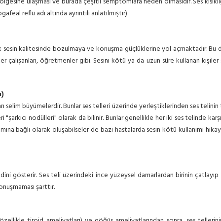
bölgesine ulaşması ve burada çeşitli semptomlara neden olmasıdır. Ses kısıklı
feal reflü adı altında ayrıntılı anlatılmıştır)
sin kalitesinde bozulmaya ve konuşma güçlüklerine yol açmaktadır. Bu duru
nter çalışanları, öğretmenler gibi. Sesini kötü ya da uzun süre kullanan kişile
ı)
n selim büyümelerdir. Bunlar ses telleri üzerinde yerleştiklerinden ses telinin 
eri "şarkıcı nodülleri" olarak da bilinir. Bunlar genellikle her iki ses telinde kar
llanımına bağlı olarak oluşabilseler de bazı hastalarda sesin kötü kullanımı hik
endini gösterir. Ses teli üzerindeki ince yüzeysel damarlardan birinin çatlay
konuşmaması şarttır.
özellikle tiroid ameliyatları) ve göğüs ameliyatlarından sonra, ses tellerin