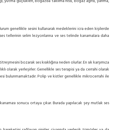
ğı, yutma güçlükleri, boğazda takılma hissi, boğaz ağrısı, yanma,
m genellikle sesini kullanarak mesleklerini icra eden kişilerde
r ses tellerinin selim lezyonlarına ve ses telinde kanamalara daha
titreşmesini bozarak ses kısıklığına neden olurlar. En sık karşımıza
şılıklı olarak yerleşirler. Genellikle ses terapisi ya da cerrahi olarak
ayesi bulunmamaktadır. Polip ve kistler genellikle mikrocerrahi ile
ıp kanaması sonucu ortaya çıkar. Burada yapılacak şey mutlak ses
in hareketini sağlayan sinirler civarında yerleşik tümörler ya da