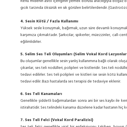
Reflü midenin asitli içeriğinin yemek borusu aracılığıyla boğaz 
gıcık tarzında öksürük en sık görülen belirtilerdendir. (Gastroözoga
4. Sesin Kötü / Fazla Kullanımı
Yüksek sesle konuşmak, bağırmak, uzun süre devamlı konuşmak se
karşımıza çıkmaktadır. Şarkıcılar, spikerler, müezzinler, call-ce
eğilimlidirler.
5. Selim Ses Teli Oluşumları (Selim Vokal Kord Lezyonlar
Bu oluşumlar genellikle sesin yanlış kullanımına bağlı olarak oluşa
çıkanlar, ses teli nodülleri, polipleri ve kistleridir. Ses teli nodüll
tedavi edilirler. Ses teli polipleri ve kistleri ise sesin kötü ku
tedavi edilir. Bazı hastalarda ses terapisi de tedaviye eklenir.
6. Ses Teli Kanamaları
Genellikle şiddetli bağırmalardan sonra ani bir ses kaybı ile k
istirahatidir. Ses telindeki kanama düzelene kadar hastanın hiç 
7. Ses Teli Felci (Vokal Kord Paralizisi)
Ses teli felci genellikle viral bir enfeksiyonu takiben, boyun (