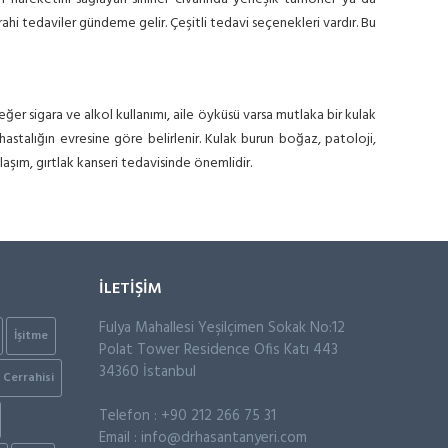
rahi tedaviler gündeme gelir. Çeşitli tedavi seçenekleri vardır. Bu
 eğer sigara ve alkol kullanımı, aile öyküsü varsa mutlaka bir kulak
stalığın evresine göre belirlenir. Kulak burun boğaz, patoloji,
klaşım, gırtlak kanseri tedavisinde önemlidir.
İLETİŞİM
Fulya Mahallesi Yeşilçimen Sokak No:12
İşitme
Polat Tower Residence Ofis Katı 443
34360 İstanbul
Cerrahisi
Telefon : +90 212 266 75 31
Email :
info@drhasantanyeri.com