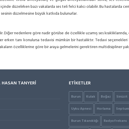
inde düzelirken bazı vakalarda ses teli felci kalıcı olabilir. Bu hastalarda cer
n sesinin düzelmesine büyük katkıda bulunurlar.
dir. Diğer nedenlere göre nadir görülse de özellikle uzamış ses kısıklıklarında,
 erken tanı konulursa tedavisi mümkün bir hastalıktır. Tedavi seçenekleri ha
 vakaların özelliklerine göre bir araya gelmelerini gerektiren multidisipliner ya
. HASAN TANYERİ
ETİKETLER
Burun
Kulak
Boğaz
Sinüzit
Uyku Apnesi
Horlama
Septum 
Burun Tıkanıklığı
Radyofrekans