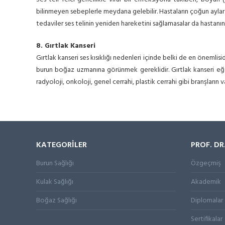
bilinmeyen sebeplerle meydana gelebilir. Hastaların çoğun aylar iç
tedaviler ses telinin yeniden hareketini sağlamasalar da hastanı
8. Gırtlak Kanseri
Gırtlak kanseri ses kısıklığı nedenleri içinde belki de en önemlisi
burun boğaz uzmanına görünmek gereklidir. Gırtlak kanseri eğer
radyoloji, onkoloji, genel cerrahi, plastik cerrahi gibi branşların
KATEGORİLER
PROF. DR
Burun Sağlığı
Özgeçmiş
Kulak Sağlığı
Akademik
Boğaz Sağlığı
Diplomalar
Sertifikalar