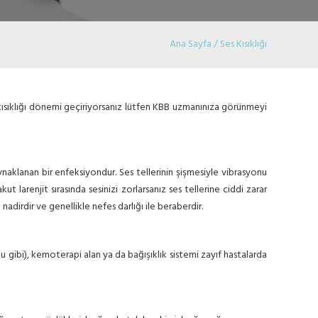
Ana Sayfa / Ses Kısıklığı
es kısıklığı dönemi geçiriyorsanız lütfen KBB uzmanınıza görünmeyi
aynaklanan bir enfeksiyondur. Ses tellerinin şişmesiyle vibrasyonu
 larenjit sırasında sesinizi zorlarsanız ses tellerine ciddi zarar
nadirdir ve genellikle nefes darlığı ile beraberdir.
duğu gibi), kemoterapi alan ya da bağışıklık sistemi zayıf hastalarda