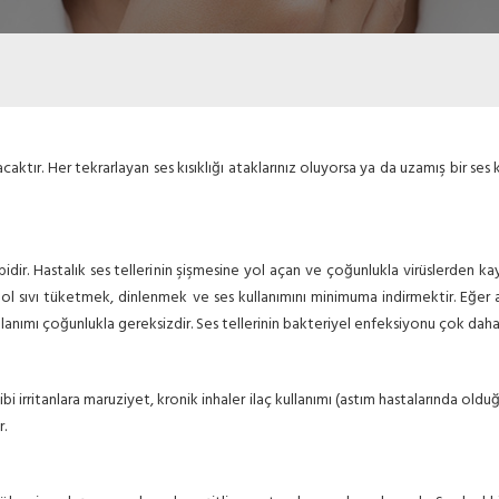
caktır. Her tekrarlayan ses kısıklığı ataklarınız oluyorsa ya da uzamış bir s
bidir. Hastalık ses tellerinin şişmesine yol açan ve çoğunlukla virüslerden k
ol sıvı tüketmek, dinlenmek ve ses kullanımını minimuma indirmektir. Eğer akut
ullanımı çoğunlukla gereksizdir. Ses tellerinin bakteriyel enfeksiyonu çok daha 
a gibi irritanlara maruziyet, kronik inhaler ilaç kullanımı (astım hastalarında ol
r.