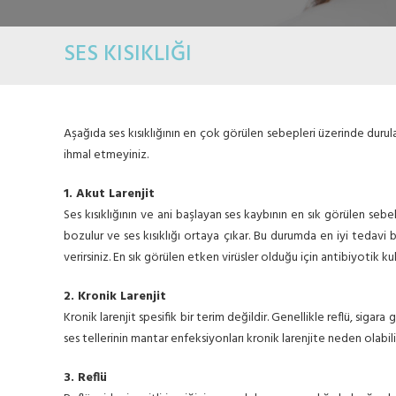
SES KISIKLIĞI
Aşağıda ses kısıklığının en çok görülen sebepleri üzerinde durula
ihmal etmeyiniz.
1. Akut Larenjit
Ses kısıklığının ve ani başlayan ses kaybının en sık görülen sebe
bozulur ve ses kısıklığı ortaya çıkar. Bu durumda en iyi tedavi b
verirsiniz. En sık görülen etken virüsler olduğu için antibiyotik k
2. Kronik Larenjit
Kronik larenjit spesifik bir terim değildir. Genellikle reflü, sigar
ses tellerinin mantar enfeksiyonları kronik larenjite neden olabili
3. Reflü