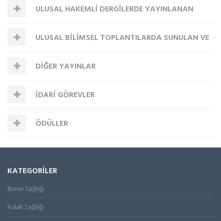
ULUSAL HAKEMLİ DERGİLERDE YAYINLANAN
BÖLÜMLER
BASILAN BİLDİRİLER
ULUSAL BİLİMSEL TOPLANTILARDA SUNULAN VE
MAKALELER
DİĞER YAYINLAR
BİLDİRİ KİTABINDA BASILAN BİLDİRİLER
İDARİ GÖREVLER
ÖDÜLLER
KATEGORİLER
Burun Sağlığı
Kulak Sağlığı