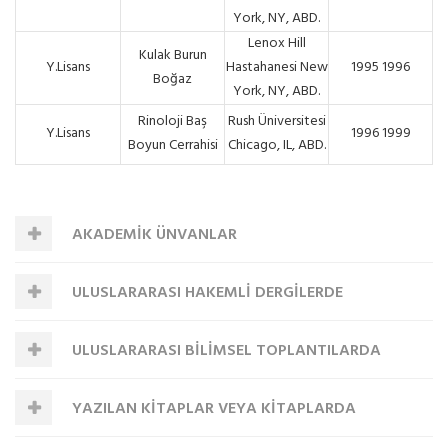
York, NY, ABD.
Lenox Hill
Kulak Burun
Y.Lisans
Hastahanesi New
1995 1996
Boğaz
York, NY, ABD.
Rinoloji Baş
Rush Üniversitesi
Y.Lisans
1996 1999
Boyun Cerrahisi
Chicago, IL, ABD.
AKADEMİK ÜNVANLAR
ULUSLARARASI HAKEMLİ DERGİLERDE
ULUSLARARASI BİLİMSEL TOPLANTILARDA
YAYINLANAN MAKALELER
YAZILAN KİTAPLAR VEYA KİTAPLARDA
SUNULAN VE BİLDİRİ KİTABINDA (PROCEEDINGS)