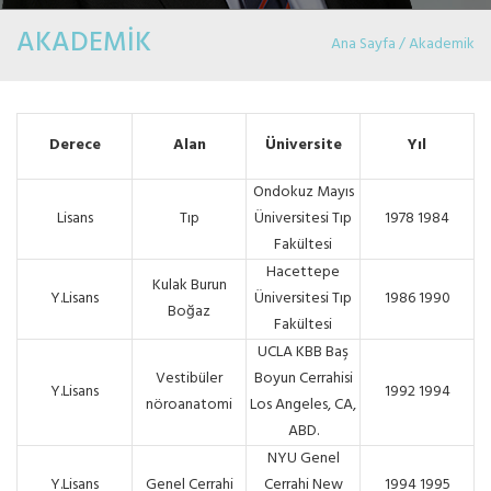
AKADEMİK
Ana Sayfa / Akademik
Derece
Alan
Üniversite
Yıl
Ondokuz Mayıs
Lisans
Tıp
Üniversitesi Tıp
1978 1984
Fakültesi
Hacettepe
Kulak Burun
Y.Lisans
Üniversitesi Tıp
1986 1990
Boğaz
Fakültesi
UCLA KBB Baş
Vestibüler
Boyun Cerrahisi
Y.Lisans
1992 1994
nöroanatomi
Los Angeles, CA,
ABD.
NYU Genel
Y.Lisans
Genel Cerrahi
Cerrahi New
1994 1995