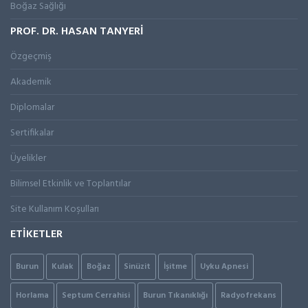
Boğaz Sağlığı
PROF. DR. HASAN TANYERİ
Özgeçmiş
Akademik
Diplomalar
Sertifikalar
Üyelikler
Bilimsel Etkinlik ve Toplantılar
Site Kullanım Koşulları
ETİKETLER
Burun
Kulak
Boğaz
Sinüzit
İşitme
Uyku Apnesi
Horlama
Septum Cerrahisi
Burun Tıkanıklığı
Radyofrekans