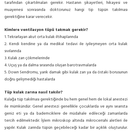
tarafından çıkartılmaları gerekir. Hastanın şikayetleri, hikayesi ve
muayenesi sonrasında doktorunuz hangi tip tüpün takılması
gerektiğine karar verecekir.
Kimlere ventilasyon tüpü takmak gerekir?
1. Tekrarlayan akut orta kulak iltihaplarında
2. Kendi kendine ya da medikal tedavi ile iyileşmeyen orta kulak
sıvılarında
3. Kulak zarı çökmelerinde
4. Uçuş ya da dalma sırasında oluşan barotravmalarda
5. Down Sendromu, yarık damak gibi kulak zarı ya da östaki borusunun
doğru gelişmediği hastalarda
Tüp kulak zarına nasıl takılır?
Kulağa tüp takılması gerektiğinde bu hem genel hem de lokal anestezi
ile mümkündür. Genel anestezi genellikle çocuklarda ve aynı seansta
geniz eti ya da bademciklere de müdahale edileceği zamanlarda
tercih edilmektedir. İşlem mikroskop altında mikrocerrahi aletleri ile
yapılır. Kulak zarında tüpün geçebileceği kadar bir açıklık oluşturulur.