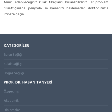
temin edebileceğiniz kulak tıkaçlarını kullanabilirsiniz. Bir problem
hissettiğinizde periyodik muayenenizi beklemeden doktorunuzla
irtibata geçin.
KATEGORİLER
Burun Sağlığı
Kulak Sağlığı
Boğaz Sağlığı
PROF. DR. HASAN TANYERİ
Özgeçmiş
Akademik
Diplomalar