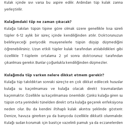
Kulak içinde sıvı varsa bu aspire edilir. Ardından tüp kulak zarına
yerleştirilir.
Kulağımdaki tüp ne zaman çıkacak?
Kulağa takılan tüpün tipine göre olmak üzere genellikle kısa süreli
tüpler 6-12 aylık bir süreç içinde kendiliğinden atılır. Doktorunuzun
belirleyeceği periyodik muayenelerle tüpün düşüp düşmediğini
öğrenebilirsiniz. Uzun etkili tüpler kulak tarafından atılabildikleri gibi
özellikle T-tüplerin ortalama 2 yıl sonra doktorunuz tarafından
çıkarılması gerekir. Bunlar çoğunlukla kendiliğinden düşmezler.
Kulağımda tüp varken nelere dikkat etmem gerekir?
Kulağa tüp takıldıktan sonraki süreçte en çok dikkat edilecek hususlar
kulağa su kaçırılmaması ve kulağa olacak direkt travmalardan
kaçınmaktır. Özellikle su kaçırılmaması önemlidir. Çünkü kulağa giren su
tüpün orta yerindeki tünelden direkt orta kulağa geçerek enfeksiyona
neden olur. Bu da kendini iltihaplı kulak akıntısı şeklinde gösterir.
Denize, havuza girerken ya da banyoda özellikle dikkatli olunmalıdır.
Kulağı sudan korumak için basitçe vazelinli pamuk ya da eczanelerden