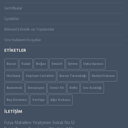
Sertifikalar
Üyelikler
Bilimsel Etkinlik ve Toplantılar
Site Kullanım Koşulları
ETİKETLER
Burun
Kulak
Boğaz
Sinüzit
İşitme
Uyku Apnesi
Horlama
Septum Cerrahisi
Burun Tıkanıklığı
Radyofrekans
Bademcik
Deviasyon
Geniz Eti
Reflü
Ses Kısıklığı
Baş Dönmesi
Vertigo
Ağız Kokusu
İLETİŞİM
Fulya Mahallesi Yeşilçimen Sokak No:12